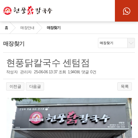
홈
매장안내
매장찾기
매장찾기
현풍닭칼국수 센텀점
작성자
관리자
25-06-06 13:37
조회
1,940회
댓글
0건
이전글
다음글
목록
본문